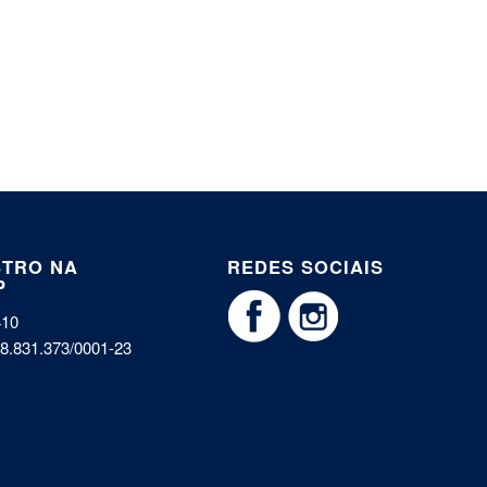
STRO NA
REDES SOCIAIS
P
410
8.831.373/0001-23