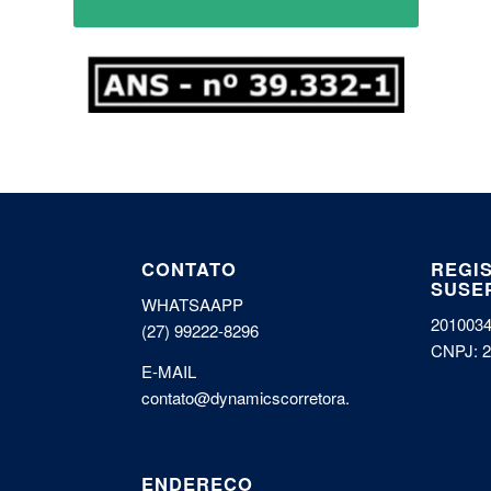
CONTATO
REGI
SUSE
WHATSAAPP
201003
(27) 99222-8296
CNPJ: 2
E-MAIL
contato@dynamicscorretora.com.br
ENDEREÇO